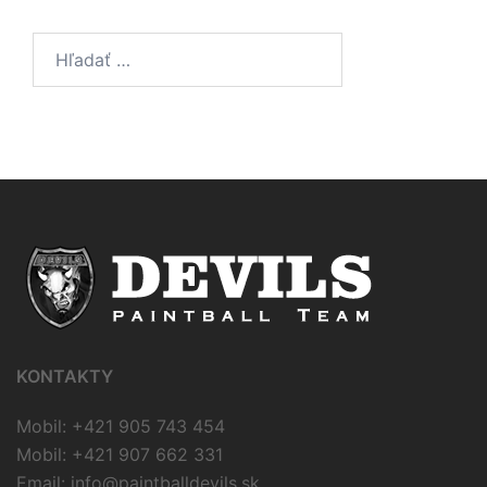
Hľadať:
KONTAKTY
Mobil: +421 905 743 454
Mobil: +421 907 662 331
Email:
info@paintballdevils.sk