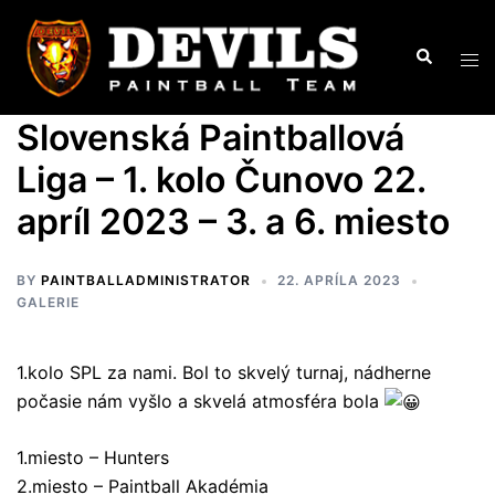
Preskočiť
na
Search
Tog
obsah
men
Slovenská Paintballová
Liga – 1. kolo Čunovo 22.
apríl 2023 – 3. a 6. miesto
BY
PAINTBALLADMINISTRATOR
22. APRÍLA 2023
GALERIE
1.kolo SPL za nami. Bol to skvelý turnaj, nádherne
počasie nám vyšlo a skvelá atmosféra bola
1.miesto – Hunters
2.miesto – Paintball Akadémia