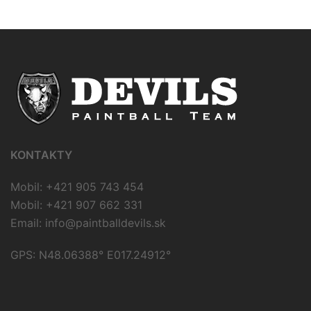
KONTAKTY
Mobil: +421 905 743 454
Mobil: +421 907 662 331
Email:
info@paintballdevils.sk
GPS: N48.06388° E017.24912°